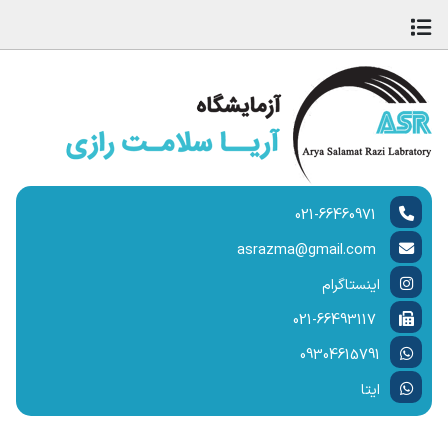
021-66460971
asrazma@gmail.com
اینستاگرام
021-66493117
09304615791
ایتا