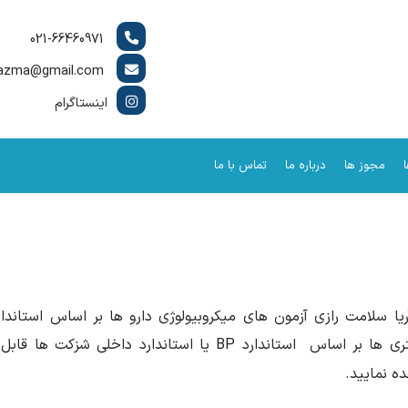
021-66460971
asrazma@gmail.com
اینستاگرام
مجوز ها
درباره ما
تماس با ما
 یا استاندارد داخلی شزکت ها قابل انجام است. توضیحات کامل این آزمون ها را
ه نمایید.