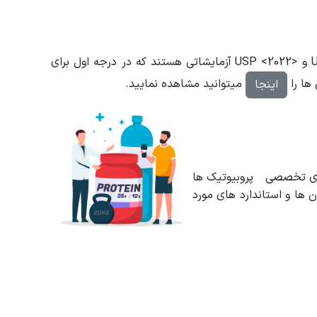
آزمون های میکروبیولوژی مکمل ها بر اساس استاندارد <2021> USP و <USP <2022 انجام میشود . آزمون های <2021> USP و <USP <2022 آزمایشاتی هستند که در درجه اول برای
ها را
میتوانید مشاهده نمایید.
اینجا
روبیوتیک به طور خاص بر اساس USP و ISIRI و سایر روش های تخصصی پروبیوتیک ها
ها و استاندارد های مورد