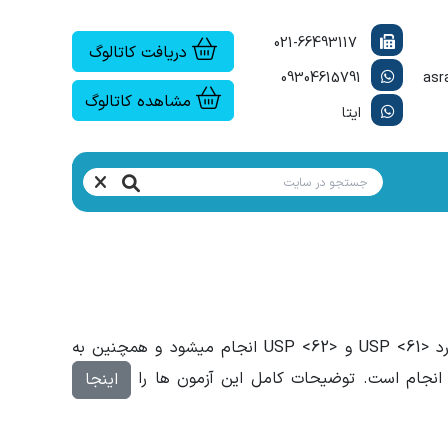
021-66493117
دریافت کاتالوگ
09304615791
مشاهده کاتالوگ
ایتا
چاپ صفحه
در آزمایشگاه آریا سلامت رازی آزمون های میکروبیولوژی دارو ها بر اساس استاندارد <USP <61 و <USP <62 انجام میشود و همچنین به
اینجا