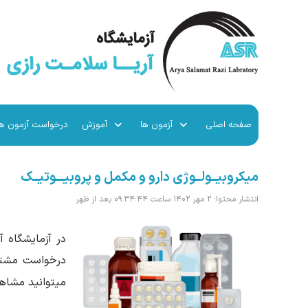
صفحه اصلی
آزمون ها
آموزش
درخواست آزمون ها
میکروبیــولــوژی دارو و مکمل و پروبیـــوتیــک
انتشار محتوا: ۲ مهر ۱۴۰۲ ساعت ۰۹:۳۴:۴۴ بعد از ظهر
درخواست مشتری ها بر اساس استاندارد BP
میتوانید مشاهد